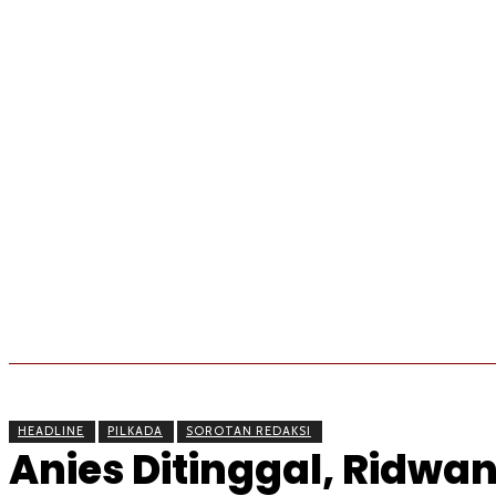
BERITA
OLAHRAGA
EKONOMI
KESEHATAN
HEADLINE
PILKADA
SOROTAN REDAKSI
Anies Ditinggal, Ridw