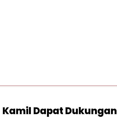
INTERNASIONAL
PRO OTONOMI
VIDEO
WISATA
an Kamil Dapat Dukungan