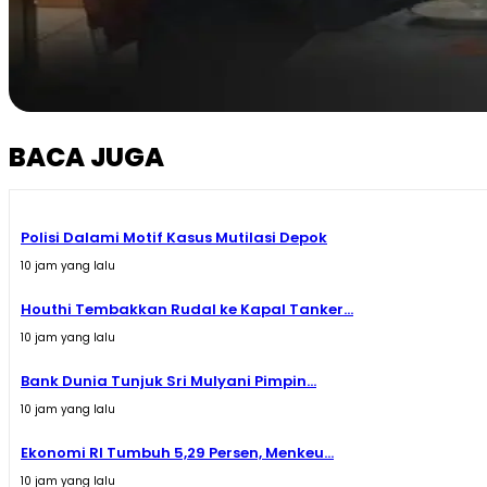
BACA JUGA
Polisi Dalami Motif Kasus Mutilasi Depok
10 jam yang lalu
Houthi Tembakkan Rudal ke Kapal Tanker...
10 jam yang lalu
Bank Dunia Tunjuk Sri Mulyani Pimpin...
10 jam yang lalu
Ekonomi RI Tumbuh 5,29 Persen, Menkeu...
10 jam yang lalu