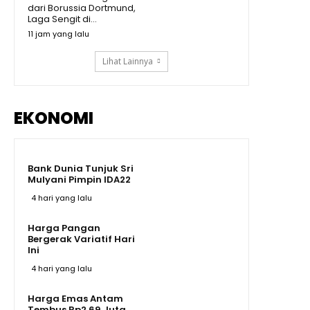
Prabowo Kumpulkan Buku
dari Borussia Dortmund,
Pelajaran Asia Tenggara,
Laga Sengit di...
Kurikulum RI Mau Dibawa ke
11:19
Mana?
11 jam yang lalu
Lihat Lainnya
EKONOMI
Bank Dunia Tunjuk Sri
Mulyani Pimpin IDA22
4 hari yang lalu
Harga Pangan
Bergerak Variatif Hari
Ini
4 hari yang lalu
Harga Emas Antam
Tembus Rp2,69 Juta