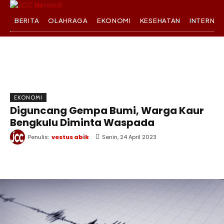
BERITA
OLAHRAGA
EKONOMI
KESEHATAN
INTERNA
EKONOMI
Diguncang Gempa Bumi, Warga Kaur
Bengkulu Diminta Waspada
Penulis:
vestus abik
Senin, 24 April 2023
WhatsApp
Twitter
Facebook
T