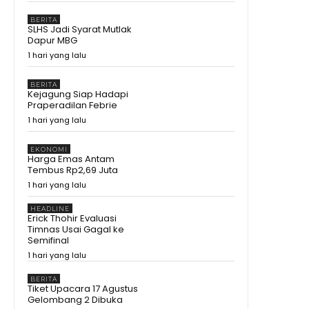
11:10
BERITA
Ahli Presiden Dicecar Hakim MK
SLHS Jadi Syarat Mutlak
Soal Arah APBN untuk Daerah
Dapur MBG
25:59
1 hari yang lalu
Ekonomi Melejit 34,17%, Tapi
Gubernur Sherly Tanya Apakah
BERITA
Maatnya Sampai ke Rakyat?
12:37
Kejagung Siap Hadapi
Praperadilan Febrie
Bikin Amran Salut! Banyak
1 hari yang lalu
Maba Undip Ternyata Sudah
Jadi Bibit Pengusaha
15:02
EKONOMI
Bagaimana Rasanya?
Harga Emas Antam
Prabowo Cicipi Kripik Ubi Ungu
Tembus Rp2,69 Juta
di Stand BRIN
08:43
1 hari yang lalu
Tak Disangka! Gegara dengar
Curhat Mahasiswa, Mentan
HEADLINE
Amran Langsung Telepon
09:22
Erick Thohir Evaluasi
Bulog
Timnas Usai Gagal ke
Mengapa Mentan Amran
Semifinal
Sampai Bayari Kos Mahasiswa
1 hari yang lalu
2 Tahun? Awalnya Cuma
08:54
Dengar Curhat Soal Beras
Prabowo Kumpulkan Buku
BERITA
Pelajaran Asia Tenggara,
Tiket Upacara 17 Agustus
Kurikulum RI Mau Dibawa ke
11:19
Gelombang 2 Dibuka
Mana?