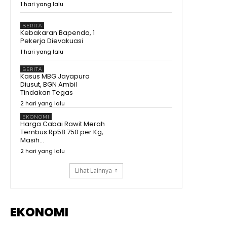
1 hari yang lalu
Kenapa Prabowo Sampai
Kumpulkan Buku Pelajaran
Asean? #shorts #trending
02:15
BERITA
Kebakaran Bapenda, 1
Maluku Utara Ekonominya
Pekerja Dievakuasi
Melejit, Rakyat Kebagian Apa?
1 hari yang lalu
#shorts #trending
01:16
Juara Se- Indonesia Angka
BERITA
Ekonomi Tumbuh Tajam, Tapi
Kasus MBG Jayapura
Rakyat Dapat Apa?
10:26
Diusut, BGN Ambil
Tindakan Tegas
Tegas! Menko Zulhas Ancam
2 hari yang lalu
Tutup SPPG yang Nekat Tak Beli
Bahan di Kopdes
09:13
EKONOMI
Harga Cabai Rawit Merah
Sherly Disentil! Nazlatan
Tembus Rp58.750 per Kg,
Berharap Jalan Cepat Beres
Masih...
Berharap Tak Pakai Hilux lagi
08:13
2 hari yang lalu
Lihat Lainnya
EKONOMI