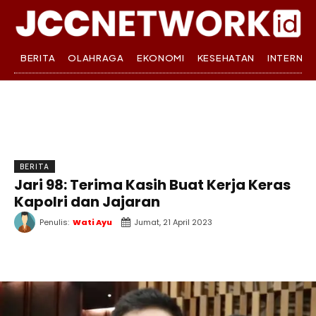
BERITA
OLAHRAGA
EKONOMI
KESEHATAN
INTERNA
BERITA
Jari 98: Terima Kasih Buat Kerja Keras
Kapolri dan Jajaran
Penulis:
Wati Ayu
Jumat, 21 April 2023
WhatsApp
Twitter
Facebook
T