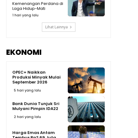
Momen Prabowo Teguk Air
Kemenangan Perdana di
Olahan BRIN! Celetuk: Kalau Bu
Laga Hidup-Mati
Mega Minum, Masa Prabowo
09:05
Tidak
1 hari yang lalu
Lihat Lainnya
EKONOMI
OPEC+ Naikkan
Produksi Minyak Mulai
September 2026
5 hari yang lalu
Bank Dunia Tunjuk Sri
Mulyani Pimpin IDA22
2 hari yang lalu
Harga Emas Antam
Tembus Rp2,69 Juta