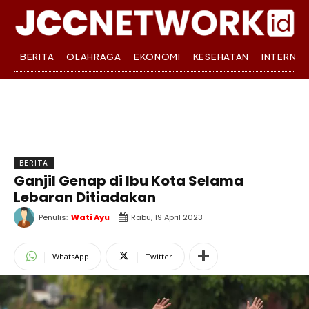
BERITA
OLAHRAGA
EKONOMI
KESEHATAN
INTERNA
BERITA
Ganjil Genap di Ibu Kota Selama
Lebaran Ditiadakan
Penulis:
Wati Ayu
Rabu, 19 April 2023
WhatsApp
Twitter