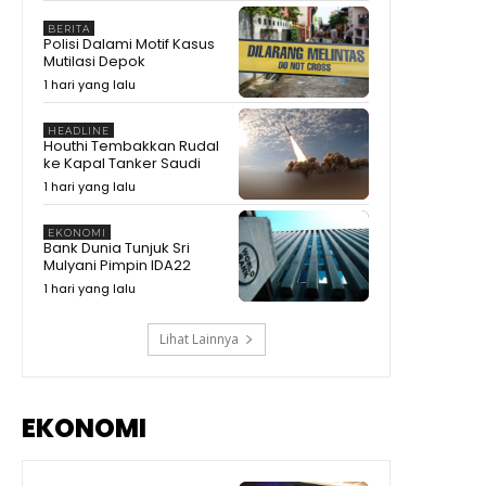
Mengejutkan #shorts #trending
00:28
BERITA
Polisi Dalami Motif Kasus
KDM Ungkap Fakta Sudah
Mutilasi Depok
Dibantu Pulang, Malah Kembali
1 hari yang lalu
ke Tempat Hiburan Malam
00:37
#shorts #trending
Zulhas Singgung Sponsor
HEADLINE
Pilkada Habis Modal, Baliknya
Houthi Tembakkan Rudal
Minta Izin Tambang #shorts
01:21
ke Kapal Tanker Saudi
#trending
Zulhas Singgung Sponsor
1 hari yang lalu
Biayai Pilkada, Setelah Menang
Tagih Tambang
08:20
EKONOMI
Bank Dunia Tunjuk Sri
Prabowo Singgung Erick Thohir
Mulyani Pimpin IDA22
Soal Timnas Gagal ke
09:07
1 hari yang lalu
Lihat Lainnya
EKONOMI