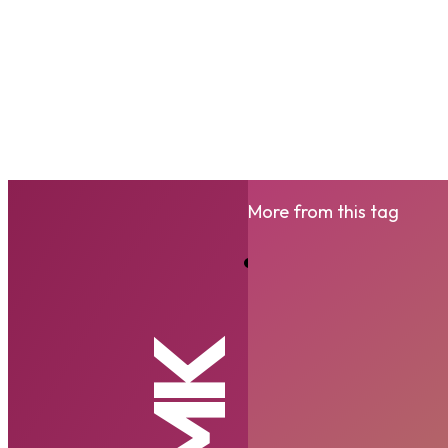
More from this tag
Skincare B
Gugat ke 
WILLI NAFIE
-
RABU