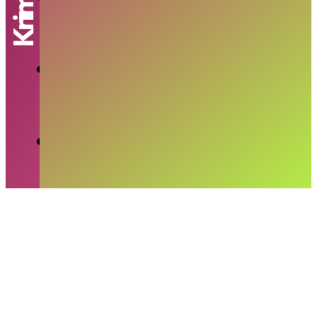
Penyekapan Karyawan Percetakan
RUDY SAMUEL
-
SABTU, 4 JULI 2026
Pria Tewas Ditusuk Tetangga di
Kemayoran
MAYA
-
SENIN, 15 JUNI 2026
Polisi Amankan WAH atas Dugaan
Pelecehan di Mobil Online
MAYA
-
SENIN, 6 APRIL 2026