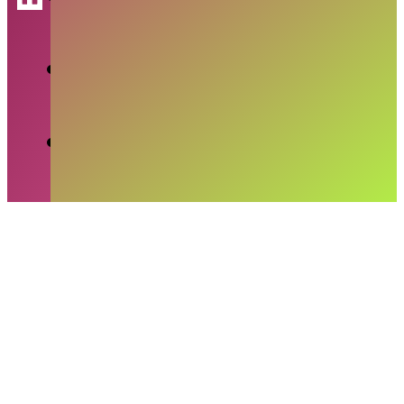
MAYA
-
SENIN, 6 JULI 2026
Harga Emas Antam Naik Jadi Rp2,66 Juta
RUDY SAMUEL
-
SABTU, 27 JUNI 2026
Harga Emas Antam Bertahan di Rp2,774
Juta per Gram
RUDY SAMUEL
-
RABU, 3 JUNI 2026