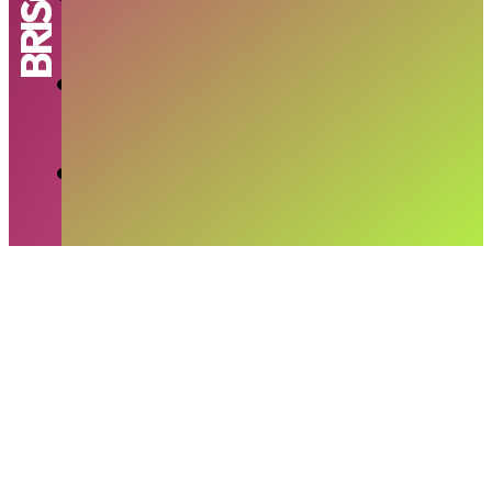
RUDY SAMUEL
-
SABTU, 23 MEI 2026
Persib Pincang Hadapi PSM
MAYA
-
RABU, 13 MEI 2026
Beckham Bidik Kemenangan Persib
Bandung di SUGBK
MAYA
-
RABU, 6 MEI 2026